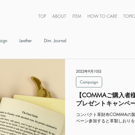
TOP
ABOUT
ITEM
HOW TO CARE
TOPI
ign
Leather
Dim. Journal
2022年9月10日
Campaign
【COMMAご購入者様
プレゼントキャンペ
コンパクト革財布COMMAの
ペーン参加すると革製しおりを