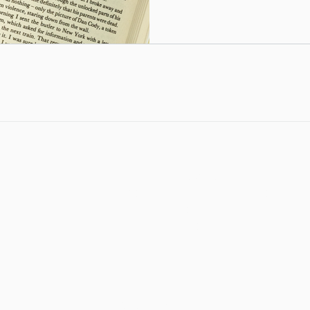
TOP
​HOW TO
SUPPORT
ABOUT
CARE
CONTACT
ITEM
TOPICS
TERMS
EXPOSURE
©2021 by Dim.