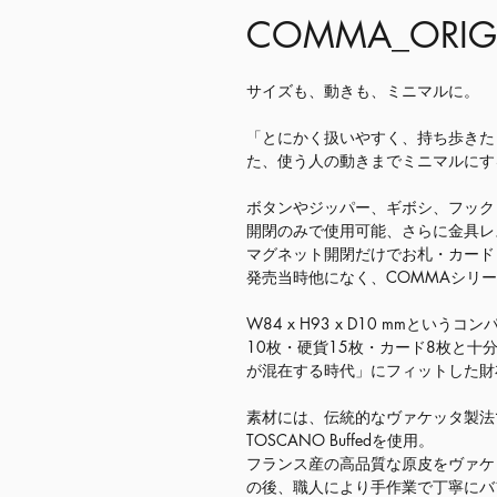
COMMA_ORIGIN
サイズも、動きも、ミニマルに。
「とにかく扱いやすく、持ち歩きた
た、使う人の動きまでミニマルにす
ボタンやジッパー、ギボシ、フック
開閉のみで使用可能、さらに金具レ
マグネット開閉だけでお札・カード
発売当時他になく、COMMAシリ
W84 x H93 x D10 mmと
10枚・硬貨15枚・カード8枚と
が混在する時代」にフィットした財
素材には、伝統的なヴァケッタ製法でレ
TOSCANO Buffedを使用。
フランス産の高品質な原皮をヴァケ
の後、職人により手作業で丁寧にバ