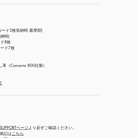
 (カード5枚収納時 最厚部)
収納時)
ド8枚
カード7枚
onceria 800社製）
て
SUPPORTページ
より必ずご確認ください。
く表記は
こちら