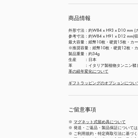
商品情報
外形寸法：約W84 x H93 x D10 mm
参考寸法：約W84 x H91 x D12 mm(
最大容量：紙幣10枚・硬貨15枚・カー
※推奨容量：紙幣10枚・硬貨12枚・
製品重量：約34g
生産 ：日本
革 ：イタリア製植物タンニン鞣し革（C
革の経年変化について
ギフトラッピングのオプションについ
ご留意事項
※
マグネット式留め具について
※ 発送・ご返品・製品保証については
※ ご利用規約・特定商取引法に基づ