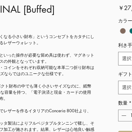
AL [Buffed]
￥27
カラ
くなる小さい財布」というコンセプトをカタチにし
るレザーウォレット。
利き
といった操作が必要な留め具は使わず、マグネット
選択
スの外観となっています。
・コインをそれぞれ収納可能な本革二つ折り財布は
ーズならではのユニークな仕様です。
ギフ
いうコンパクト財布の中でも薄く小さいサイズなのに、紙幣
選択
十分な容量を持つ、「電子決済と現金・カードの使用
布。
数量
*
ザーを作るイタリアのConceria 800社より、
ッタ製法によりフルベジタブルタンニンで鞣し、そ
フ加工が施されます。結果、レザーは心地良い触感