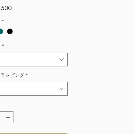
価
,500
格
ー
*
手
*
トラッピング
*