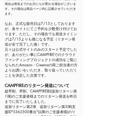
場合は発送までのお日にちが変わる場合がございま
す。その場合は商品ページ内に記載させていただき
ます。
なお、正式な販売日は7/15としております
が、各サイトにてご予約を少数受け付けてお
ります。ただし、その場合でも発送タイミン
グは7/15よりも後になる予定（リターン発
送が全て完了した後）です。
元々は公式サイトのみのスタート予定でした
が、ありがたい事にCAMPFIREでのクラウド
ファンディングプロジェクトの成功をご覧に
なられたAmazon・Creemaの両ご担当者の方
よりお誘いをいただき、取り扱っていただく
ことを決定した次第です。
CAMPFIREのリターン発送について
超早割、早割、CAMPFIRE割(追加リターン第
1弾)のご支援者様までのリターン発送を昨日
までに完了いたしました。
追加リターン第2弾、追加リターン第3弾(支
援ID"5362500番台"以降のご支援者様)のリ