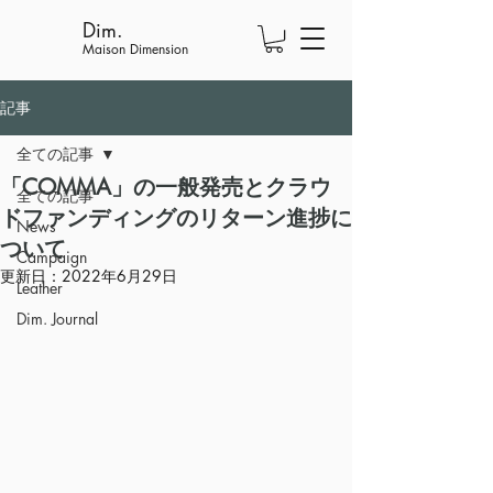
Dim.
Maison Dimension
記事
全ての記事
「COMMA」の一般発売とクラウ
全ての記事
ドファンディングのリターン進捗に
News
ついて
Campaign
更新日：
2022年6月29日
Leather
Dim. Journal