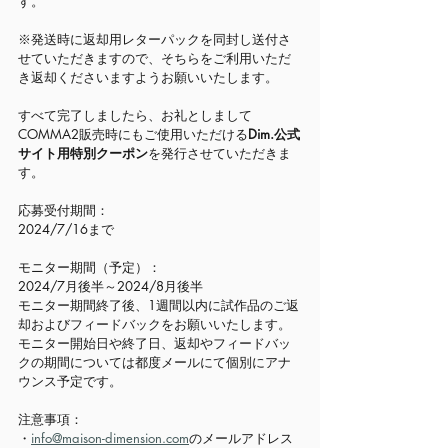
す。
※発送時に返却用レターパックを同封し送付さ
せていただきますので、そちらをご利用いただ
き返却くださいますようお願いいたします。
すべて完了しましたら、お礼としまして
COMMA2販売時にもご使用いただける
Dim.公式
サイト用特別クーポン
を発行させていただきま
す。
応募受付期間：
2024/7/16まで
モニター期間（予定）：
2024/7月後半～2024/8月後半
モニター期間終了後、1週間以内に試作品のご返
却およびフィードバックをお願いいたします。
モニター開始日や終了日、返却やフィードバッ
クの期間については都度メールにて個別にアナ
ウンス
予定です。
注意事項：
・
info@maison-dimension.com
のメールアドレス