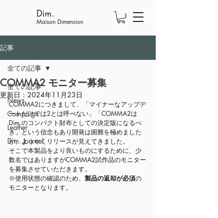
Dim.
Maison Dimension
記事
全ての記事
COMMA2 モニター募集
全ての記事
更新日：
2024年11月23日
News
COMMA2につきまして、「マイナーなアップデ
Campaign
ートだけでは2とは呼べない」「COMMA2は
Dim.のコンパクト財布としての決定版になるべ
Leather
き」という信念もあり開発は困難を極めました
Dim. Journal
が、ようやくリリースが見えてきました。
そこで本製品をより良いものにするために、少
数名ではありますがCOMMA2試作品のモニター
を募集させていただきます。
※使用状態の確認
のため、
製品の返却が必須
の
モニターとなります。