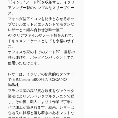
13インチ*ノートPCを収納する、イタリ
アンレザー製のシンプルなスリーブケー
ス。
フォルダ型アイコンを彷彿とさせるポッ
プなシルエットとエレガントでモダンな
レザーとの組み合わせは唯一無二。
A4クリアファイルやノート類を入れて、
ドキュメントケースとしても余裕のサイ
ズ。
オフィスや家の中でのノートPC・書類の
持ち運びや、バッグインバッグとしてご
使用いただけます。
レザーは、イタリアの伝統的なタンナー
であるConceria800社のTOSCANO
Buffed。
フランス産の高品質な原皮をヴァケッタ
製法によりフルベジタブルタンニンで鞣
し、その後、職人により手作業で丁寧に
バフ加工が施されます。結果、レザーは
心地良い触感と落ち着きのあるマットな